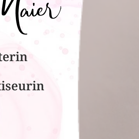
terin
tiseurin