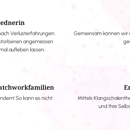
rednerin
nach Verlusterfahrungen.
Gemeinsam können wir e
erstorbenen angemessen
ge
nmal aufleben lassen.
Patchworkfamilien
E
ndern! So kann es nicht
Mittels Klangschalenth
und Ihre Selb