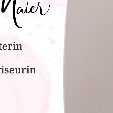
terin
tiseurin