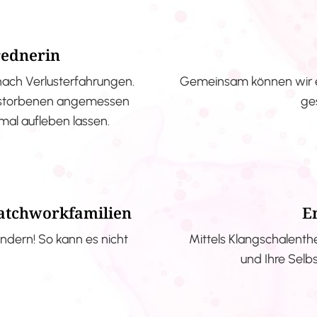
rednerin
nach Verlusterfahrungen.
Gemeinsam können wir e
erstorbenen angemessen
ge
nmal aufleben lassen.
Patchworkfamilien
E
ndern! So kann es nicht
Mittels Klangschalenth
und Ihre Selb