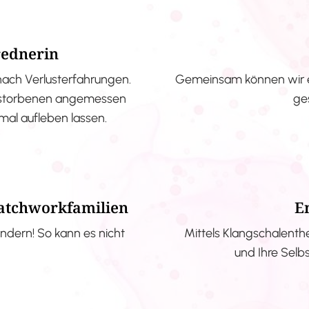
rednerin
nach Verlusterfahrungen.
Gemeinsam können wir e
erstorbenen angemessen
ge
nmal aufleben lassen.
Patchworkfamilien
E
ndern! So kann es nicht
Mittels Klangschalenth
und Ihre Selb