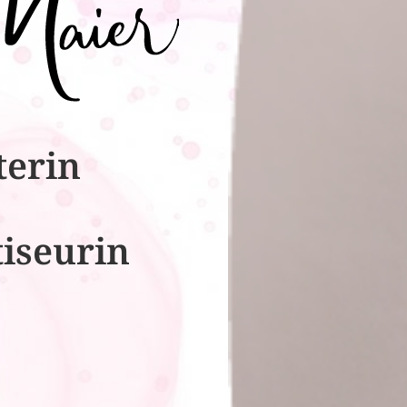
terin
tiseurin