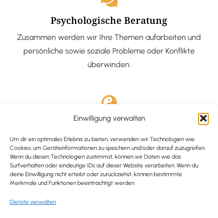
Psychologische Beratung
Zusammen werden wir Ihre Themen aufarbeiten und
persönliche sowie soziale Probleme oder Konflikte
überwinden.
Einwilligung verwalten
Ausgebildete Hypnotiseurin
Hypnose-Coaching ist eine bewährte Methode, um tief
Um dir ein optimales Erlebnis zu bieten, verwenden wir Technologien wie
Cookies, um Geräteinformationen zu speichern und/oder darauf zuzugreifen.
verankerte Probleme zu lösen und positive
Wenn du diesen Technologien zustimmst, können wir Daten wie das
Surfverhalten oder eindeutige IDs auf dieser Website verarbeiten. Wenn du
Veränderungen in deinem Leben zu bewirken.
deine Einwilligung nicht erteilst oder zurückziehst, können bestimmte
Merkmale und Funktionen beeinträchtigt werden.
Dienste verwalten