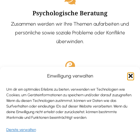
Psychologische Beratung
Zusammen werden wir Ihre Themen aufarbeiten und
persönliche sowie soziale Probleme oder Konflikte
überwinden.
Einwilligung verwalten
Ausgebildete Hypnotiseurin
Hypnose-Coaching ist eine bewährte Methode, um tief
Um dir ein optimales Erlebnis zu bieten, verwenden wir Technologien wie
Cookies, um Geräteinformationen zu speichern und/oder darauf zuzugreifen.
verankerte Probleme zu lösen und positive
Wenn du diesen Technologien zustimmst, können wir Daten wie das
Surfverhalten oder eindeutige IDs auf dieser Website verarbeiten. Wenn du
Veränderungen in deinem Leben zu bewirken.
deine Einwilligung nicht erteilst oder zurückziehst, können bestimmte
Merkmale und Funktionen beeinträchtigt werden.
Dienste verwalten