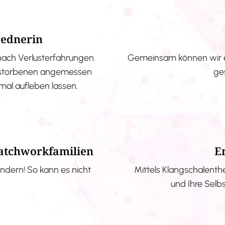
rednerin
nach Verlusterfahrungen.
Gemeinsam können wir e
erstorbenen angemessen
ge
nmal aufleben lassen.
Patchworkfamilien
E
ndern! So kann es nicht
Mittels Klangschalenth
und Ihre Selb