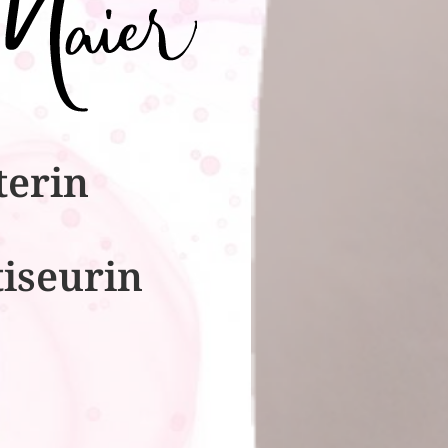
terin
tiseurin