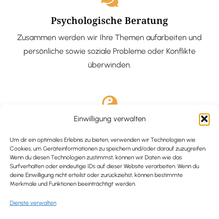
Psychologische Beratung
Zusammen werden wir Ihre Themen aufarbeiten und
persönliche sowie soziale Probleme oder Konflikte
überwinden.
Einwilligung verwalten
Ausgebildete Hypnotiseurin
Hypnose-Coaching ist eine bewährte Methode, um tief
Um dir ein optimales Erlebnis zu bieten, verwenden wir Technologien wie
Cookies, um Geräteinformationen zu speichern und/oder darauf zuzugreifen.
verankerte Probleme zu lösen und positive
Wenn du diesen Technologien zustimmst, können wir Daten wie das
Surfverhalten oder eindeutige IDs auf dieser Website verarbeiten. Wenn du
Veränderungen in deinem Leben zu bewirken.
deine Einwilligung nicht erteilst oder zurückziehst, können bestimmte
Merkmale und Funktionen beeinträchtigt werden.
Dienste verwalten