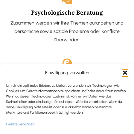
Psychologische Beratung
Zusammen werden wir Ihre Themen aufarbeiten und
persönliche sowie soziale Probleme oder Konflikte
überwinden.
Einwilligung verwalten
Ausgebildete Hypnotiseurin
Hypnose-Coaching ist eine bewährte Methode, um tief
Um dir ein optimales Erlebnis zu bieten, verwenden wir Technologien wie
Cookies, um Geräteinformationen zu speichern und/oder darauf zuzugreifen.
verankerte Probleme zu lösen und positive
Wenn du diesen Technologien zustimmst, können wir Daten wie das
Surfverhalten oder eindeutige IDs auf dieser Website verarbeiten. Wenn du
Veränderungen in deinem Leben zu bewirken.
deine Einwilligung nicht erteilst oder zurückziehst, können bestimmte
Merkmale und Funktionen beeinträchtigt werden.
Dienste verwalten