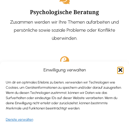
Psychologische Beratung
Zusammen werden wir Ihre Themen aufarbeiten und
persönliche sowie soziale Probleme oder Konflikte
überwinden.
Einwilligung verwalten
Ausgebildete Hypnotiseurin
Hypnose-Coaching ist eine bewährte Methode, um tief
Um dir ein optimales Erlebnis zu bieten, verwenden wir Technologien wie
Cookies, um Geräteinformationen zu speichern und/oder darauf zuzugreifen.
verankerte Probleme zu lösen und positive
Wenn du diesen Technologien zustimmst, können wir Daten wie das
Surfverhalten oder eindeutige IDs auf dieser Website verarbeiten. Wenn du
Veränderungen in deinem Leben zu bewirken.
deine Einwilligung nicht erteilst oder zurückziehst, können bestimmte
Merkmale und Funktionen beeinträchtigt werden.
Dienste verwalten