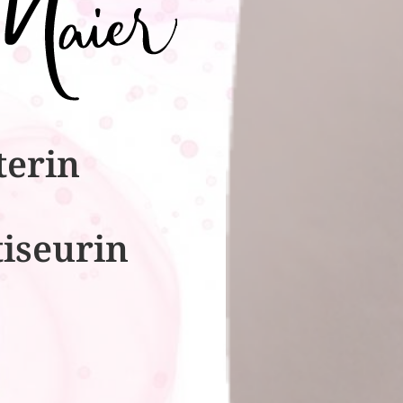
terin
tiseurin