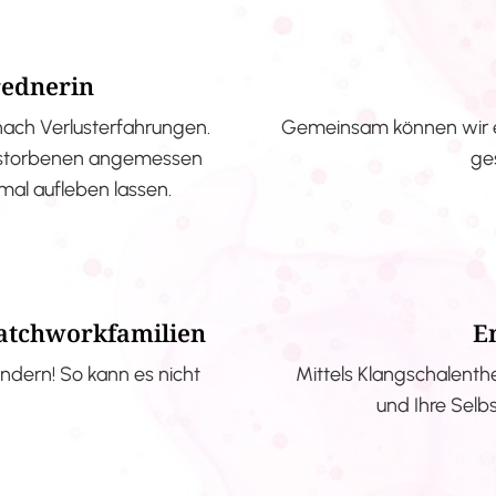
rednerin
nach Verlusterfahrungen.
Gemeinsam können wir e
erstorbenen angemessen
ge
nmal aufleben lassen.
Patchworkfamilien
E
ndern! So kann es nicht
Mittels Klangschalenth
und Ihre Selb