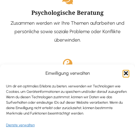
Psychologische Beratung
Zusammen werden wir Ihre Themen aufarbeiten und
persönliche sowie soziale Probleme oder Konflikte
überwinden.
Einwilligung verwalten
Ausgebildete Hypnotiseurin
Hypnose-Coaching ist eine bewährte Methode, um tief
Um dir ein optimales Erlebnis zu bieten, verwenden wir Technologien wie
Cookies, um Geräteinformationen zu speichern und/oder darauf zuzugreifen.
verankerte Probleme zu lösen und positive
Wenn du diesen Technologien zustimmst, können wir Daten wie das
Surfverhalten oder eindeutige IDs auf dieser Website verarbeiten. Wenn du
Veränderungen in deinem Leben zu bewirken.
deine Einwilligung nicht erteilst oder zurückziehst, können bestimmte
Merkmale und Funktionen beeinträchtigt werden.
Dienste verwalten