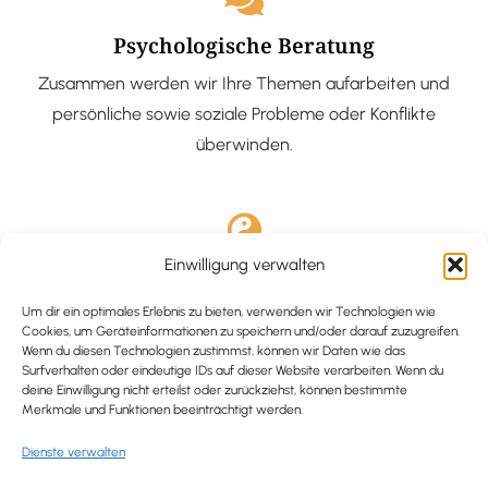
Psychologische Beratung
Zusammen werden wir Ihre Themen aufarbeiten und
persönliche sowie soziale Probleme oder Konflikte
überwinden.
Einwilligung verwalten
Ausgebildete Hypnotiseurin
Hypnose-Coaching ist eine bewährte Methode, um tief
Um dir ein optimales Erlebnis zu bieten, verwenden wir Technologien wie
Cookies, um Geräteinformationen zu speichern und/oder darauf zuzugreifen.
verankerte Probleme zu lösen und positive
Wenn du diesen Technologien zustimmst, können wir Daten wie das
Surfverhalten oder eindeutige IDs auf dieser Website verarbeiten. Wenn du
Veränderungen in deinem Leben zu bewirken.
deine Einwilligung nicht erteilst oder zurückziehst, können bestimmte
Merkmale und Funktionen beeinträchtigt werden.
Dienste verwalten