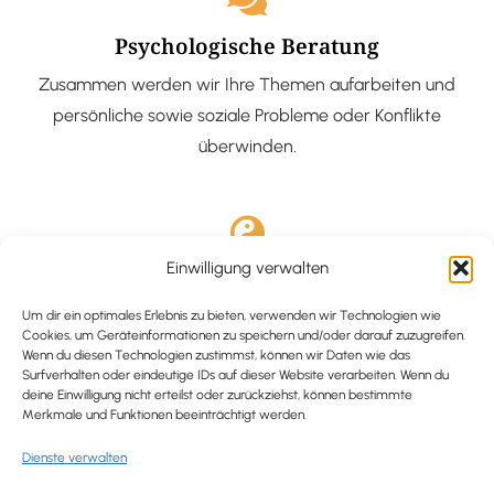
Psychologische Beratung
Zusammen werden wir Ihre Themen aufarbeiten und
persönliche sowie soziale Probleme oder Konflikte
überwinden.
Einwilligung verwalten
Ausgebildete Hypnotiseurin
Hypnose-Coaching ist eine bewährte Methode, um tief
Um dir ein optimales Erlebnis zu bieten, verwenden wir Technologien wie
Cookies, um Geräteinformationen zu speichern und/oder darauf zuzugreifen.
verankerte Probleme zu lösen und positive
Wenn du diesen Technologien zustimmst, können wir Daten wie das
Surfverhalten oder eindeutige IDs auf dieser Website verarbeiten. Wenn du
Veränderungen in deinem Leben zu bewirken.
deine Einwilligung nicht erteilst oder zurückziehst, können bestimmte
Merkmale und Funktionen beeinträchtigt werden.
Dienste verwalten