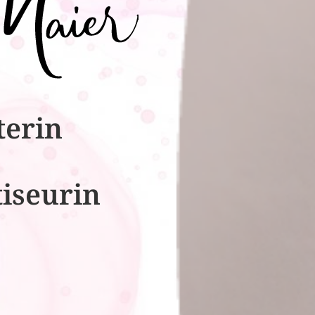
terin
tiseurin