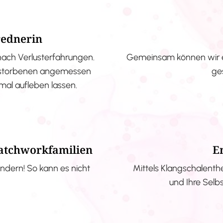
rednerin
nach Verlusterfahrungen.
Gemeinsam können wir e
erstorbenen angemessen
ge
nmal aufleben lassen.
Patchworkfamilien
E
ndern! So kann es nicht
Mittels Klangschalenth
und Ihre Selb