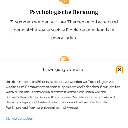
Psychologische Beratung
Zusammen werden wir Ihre Themen aufarbeiten und
persönliche sowie soziale Probleme oder Konflikte
überwinden.
Einwilligung verwalten
Ausgebildete Hypnotiseurin
Hypnose-Coaching ist eine bewährte Methode, um tief
Um dir ein optimales Erlebnis zu bieten, verwenden wir Technologien wie
Cookies, um Geräteinformationen zu speichern und/oder darauf zuzugreifen.
verankerte Probleme zu lösen und positive
Wenn du diesen Technologien zustimmst, können wir Daten wie das
Surfverhalten oder eindeutige IDs auf dieser Website verarbeiten. Wenn du
Veränderungen in deinem Leben zu bewirken.
deine Einwilligung nicht erteilst oder zurückziehst, können bestimmte
Merkmale und Funktionen beeinträchtigt werden.
Dienste verwalten