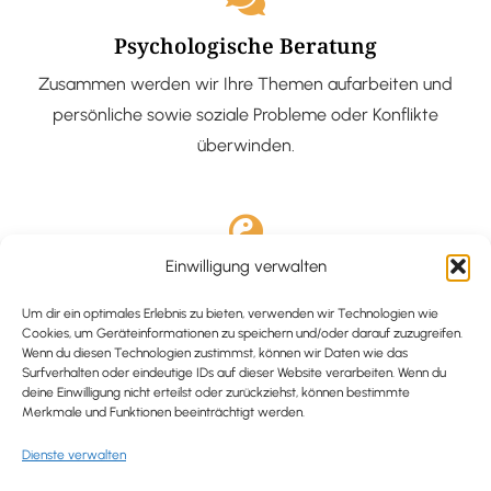
Psychologische Beratung
Zusammen werden wir Ihre Themen aufarbeiten und
persönliche sowie soziale Probleme oder Konflikte
überwinden.
Einwilligung verwalten
Ausgebildete Hypnotiseurin
Hypnose-Coaching ist eine bewährte Methode, um tief
Um dir ein optimales Erlebnis zu bieten, verwenden wir Technologien wie
Cookies, um Geräteinformationen zu speichern und/oder darauf zuzugreifen.
verankerte Probleme zu lösen und positive
Wenn du diesen Technologien zustimmst, können wir Daten wie das
Surfverhalten oder eindeutige IDs auf dieser Website verarbeiten. Wenn du
Veränderungen in deinem Leben zu bewirken.
deine Einwilligung nicht erteilst oder zurückziehst, können bestimmte
Merkmale und Funktionen beeinträchtigt werden.
Dienste verwalten