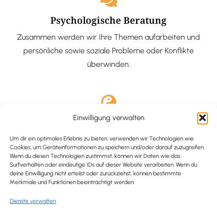
Psychologische Beratung
Zusammen werden wir Ihre Themen aufarbeiten und
persönliche sowie soziale Probleme oder Konflikte
überwinden.
Einwilligung verwalten
Ausgebildete Hypnotiseurin
Hypnose-Coaching ist eine bewährte Methode, um tief
Um dir ein optimales Erlebnis zu bieten, verwenden wir Technologien wie
Cookies, um Geräteinformationen zu speichern und/oder darauf zuzugreifen.
verankerte Probleme zu lösen und positive
Wenn du diesen Technologien zustimmst, können wir Daten wie das
Surfverhalten oder eindeutige IDs auf dieser Website verarbeiten. Wenn du
Veränderungen in deinem Leben zu bewirken.
deine Einwilligung nicht erteilst oder zurückziehst, können bestimmte
Merkmale und Funktionen beeinträchtigt werden.
Dienste verwalten