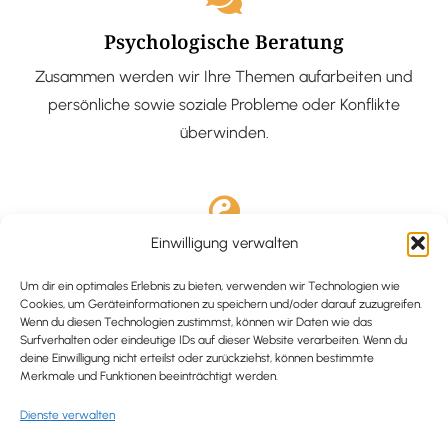
Psychologische Beratung
Zusammen werden wir Ihre Themen aufarbeiten und
persönliche sowie soziale Probleme oder Konflikte
überwinden.
Einwilligung verwalten
Ausgebildete Hypnotiseurin
Hypnose-Coaching ist eine bewährte Methode, um tief
Um dir ein optimales Erlebnis zu bieten, verwenden wir Technologien wie
Cookies, um Geräteinformationen zu speichern und/oder darauf zuzugreifen.
verankerte Probleme zu lösen und positive
Wenn du diesen Technologien zustimmst, können wir Daten wie das
Surfverhalten oder eindeutige IDs auf dieser Website verarbeiten. Wenn du
Veränderungen in deinem Leben zu bewirken.
deine Einwilligung nicht erteilst oder zurückziehst, können bestimmte
Merkmale und Funktionen beeinträchtigt werden.
Dienste verwalten