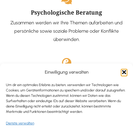
Psychologische Beratung
Zusammen werden wir Ihre Themen aufarbeiten und
persönliche sowie soziale Probleme oder Konflikte
überwinden.
Einwilligung verwalten
Ausgebildete Hypnotiseurin
Hypnose-Coaching ist eine bewährte Methode, um tief
Um dir ein optimales Erlebnis zu bieten, verwenden wir Technologien wie
Cookies, um Geräteinformationen zu speichern und/oder darauf zuzugreifen.
verankerte Probleme zu lösen und positive
Wenn du diesen Technologien zustimmst, können wir Daten wie das
Surfverhalten oder eindeutige IDs auf dieser Website verarbeiten. Wenn du
Veränderungen in deinem Leben zu bewirken.
deine Einwilligung nicht erteilst oder zurückziehst, können bestimmte
Merkmale und Funktionen beeinträchtigt werden.
Dienste verwalten