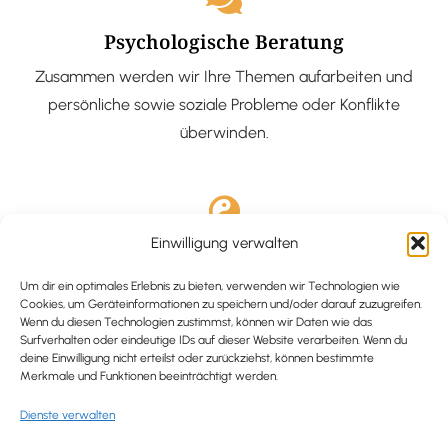
Psychologische Beratung
Zusammen werden wir Ihre Themen aufarbeiten und
persönliche sowie soziale Probleme oder Konflikte
überwinden.
Einwilligung verwalten
Ausgebildete Hypnotiseurin
Hypnose-Coaching ist eine bewährte Methode, um tief
Um dir ein optimales Erlebnis zu bieten, verwenden wir Technologien wie
Cookies, um Geräteinformationen zu speichern und/oder darauf zuzugreifen.
verankerte Probleme zu lösen und positive
Wenn du diesen Technologien zustimmst, können wir Daten wie das
Surfverhalten oder eindeutige IDs auf dieser Website verarbeiten. Wenn du
Veränderungen in deinem Leben zu bewirken.
deine Einwilligung nicht erteilst oder zurückziehst, können bestimmte
Merkmale und Funktionen beeinträchtigt werden.
Dienste verwalten